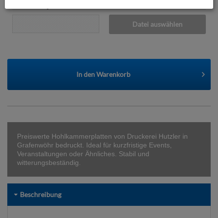
Datenupload
(min. 0 / max. 10)
Datei auswählen
In den
Warenkorb
Preiswerte Hohlkammerplatten von Druckerei Hutzler in
Grafenwöhr bedruckt. Ideal für kurzfristige Events,
Veranstaltungen oder Ähnliches. Stabil und
witterungsbeständig.
Beschreibung