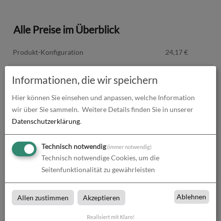
Alle Preise im Überblick
Produkt-Konfiguration
24,17
€
Druckdaten überprüfen
0,00
€
Informationen, die wir speichern
Produktion und Versand
0,00
€
Hier können Sie einsehen und anpassen, welche Information
wir über Sie sammeln.
Weitere Details finden Sie in unserer
Produktions- und Lieferzeit
0,00
€
Datenschutzerklärung
.
Gesamtbetrag (netto)
24,17
€
Technisch notwendig
(immer notwendig)
Technisch notwendige Cookies, um die
zzgl. 19% MwSt.
4,59
€
Seitenfunktionalität zu gewährleisten
Gesamtbetrag (brutto)
28,76
€
Ablehnen
Allen zustimmen
Akzeptieren
Realisiert mit Klaro!