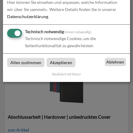
Hier können Sie einsehen und anpassen, welche Information
wir über Sie sammeln.
Weitere Details finden Sie in unserer
Datenschutzerklärung
.
Abschlussarbeit | Hardcover | Silberdruck Cover
Technisch notwendig
(immer notwendig)
Technisch notwendige Cookies, um die
zum Artikel
Seitenfunktionalität zu gewährleisten
Ablehnen
Allen zustimmen
Akzeptieren
Realisiert mit Klaro!
Abschlussarbeit | Hardcover | unbedrucktes Cover
zum Artikel