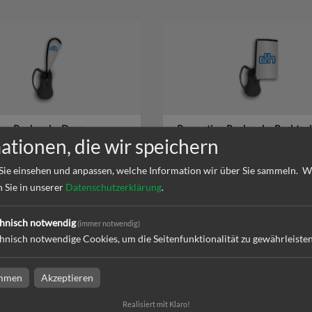
on Rucksack - Drop
Promotion Rucksack - Rechtec
ationen, die wir speichern
Sie einsehen und anpassen, welche Information wir über Sie sammeln.
W
n Sie in unserer
Datenschutzerklärung
.
l
zum Artikel
hnisch notwendig
(immer notwendig)
hnisch notwendige Cookies, um die Seitenfunktionalität zu gewährleiste
immen
Akzeptieren
Realisiert mit Klaro!