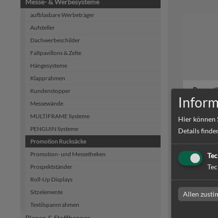
Messe- & Werbesysteme
aufblasbare Werbeträger
Aufsteller
Dachwerbeschilder
Faltpavillons & Zelte
Hängesysteme
Klapprahmen
Promoti
Kundenstopper
Inform
Messewände
MULTIFRAME Systeme
Hier können 
PENGUIN Systeme
Details finde
zum Artike
Promotion Rucksäcke
Promotion- und Messetheken
Tec
Tec
Prospektständer
Roll-Up Displays
Sitzelemente
Allen zust
Textilspannrahmen
Planen & Stoffbanner