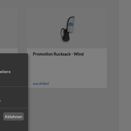
k
Promotion Rucksack - Wind
eitere
zum Artikel
n
Ablehnen