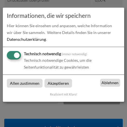
Druckdaten überprüfen
0,00
€
Produktion und Versand
0,00
€
Informationen, die wir speichern
Hier können Sie einsehen und anpassen, welche Information
Produktions- und Lieferzeit
0,00
€
wir über Sie sammeln.
Weitere Details finden Sie in unserer
Gesamtbetrag (netto)
15,01
€
Datenschutzerklärung
.
zzgl. 19% MwSt.
2,85
€
Technisch notwendig
(immer notwendig)
Technisch notwendige Cookies, um die
Gesamtbetrag (brutto)
17,86
€
Seitenfunktionalität zu gewährleisten
Ablehnen
Allen zustimmen
Akzeptieren
Datenupload
(min. 0 / max. 10)
Realisiert mit Klaro!
Datei auswählen