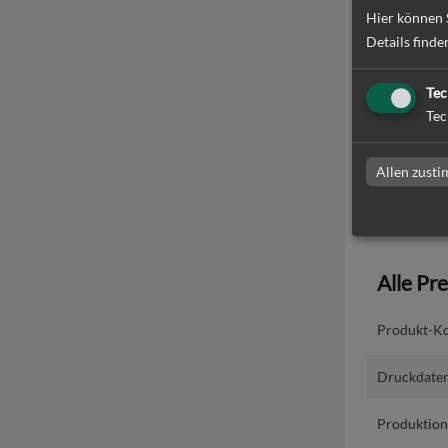
Hier können 
Produ
Details finde
Lieferzeit
Tec
Tec
Absendera
Allen zust
Alle Pr
Produkt-Ko
Druckdaten
Produktion