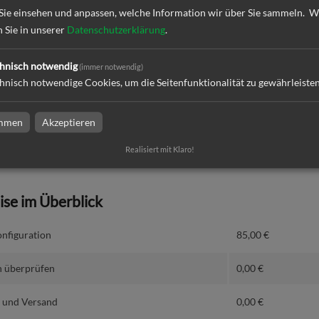
Sie einsehen und anpassen, welche Information wir über Sie sammeln.
W
ktion und Versand
n Sie in unserer
Datenschutzerklärung
.
hnisch notwendig
(immer notwendig)
hnisch notwendige Cookies, um die Seitenfunktionalität zu gewährleiste
dresse
immen
Akzeptieren
Realisiert mit Klaro!
eise im Überblick
nfiguration
85,00
€
 überprüfen
0,00
€
 und Versand
0,00
€