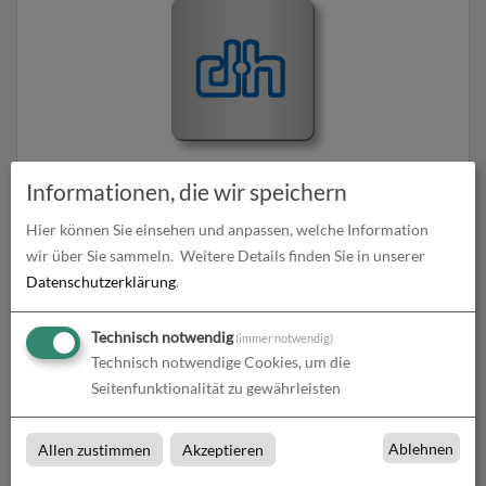
Getränkeuntersetzer aus Airlaid | 9 cm x 9 cm eckig |
Informationen, die wir speichern
einseitig bedruckt
Hier können Sie einsehen und anpassen, welche Information
zum Artikel
wir über Sie sammeln.
Weitere Details finden Sie in unserer
Datenschutzerklärung
.
Technisch notwendig
(immer notwendig)
Technisch notwendige Cookies, um die
Seitenfunktionalität zu gewährleisten
Ablehnen
Allen zustimmen
Akzeptieren