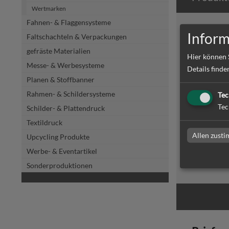
Wertmarken
Fahnen- & Flaggensysteme
Inform
Faltschachteln & Verpackungen
gefräste Materialien
Hier können 
Messe- & Werbesysteme
Details finde
Planen & Stoffbanner
Rahmen- & Schildersysteme
Tec
Tec
Schilder- & Plattendruck
Briefpap
bedruck
Textildruck
Allen zust
Upcycling Produkte
Werbe- & Eventartikel
zum Artike
Sonderproduktionen