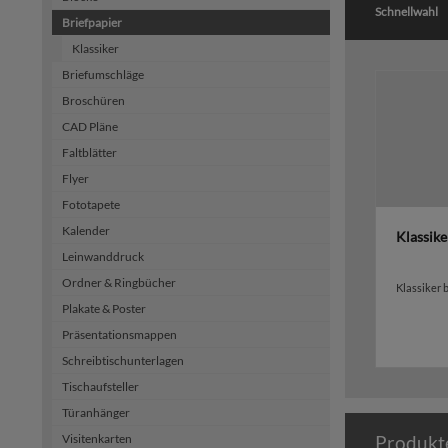
Schnellwahl
Briefpapier
Klassiker
Briefumschläge
Broschüren
CAD Pläne
Faltblätter
Flyer
Fototapete
Kalender
Klassike
Leinwanddruck
Ordner & Ringbücher
Klassiker 
Plakate & Poster
Präsentationsmappen
Schreibtischunterlagen
Tischaufsteller
Türanhänger
Visitenkarten
Produkt