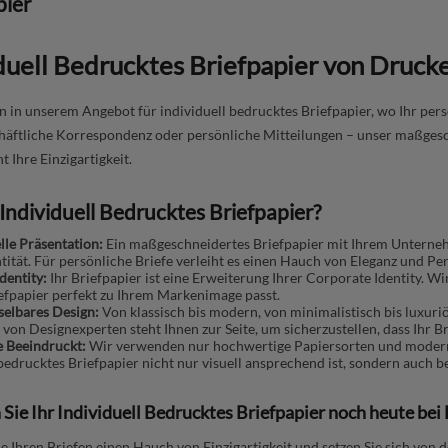
pier
duell Bedrucktes Briefpapier von Druck
in unserem Angebot für individuell bedrucktes Briefpapier, wo Ihr pers
häftliche Korrespondenz oder persönliche Mitteilungen – unser maßgesc
t Ihre Einzigartigkeit.
ndividuell Bedrucktes Briefpapier?
lle Präsentation:
Ein maßgeschneidertes Briefpapier mit Ihrem Unternehm
ität. Für persönliche Briefe verleiht es einen Hauch von Eleganz und Per
dentity:
Ihr Briefpapier ist eine Erweiterung Ihrer Corporate Identity. Wi
iefpapier perfekt zu Ihrem Markenimage passt.
elbares Design:
Von klassisch bis modern, von minimalistisch bis luxuriö
von Designexperten steht Ihnen zur Seite, um sicherzustellen, dass Ihr Bri
ie Beeindruckt:
Wir verwenden nur hochwertige Papiersorten und moderns
 bedrucktes Briefpapier nicht nur visuell ansprechend ist, sondern auch 
 Sie Ihr Individuell Bedrucktes Briefpapier noch heute bei
e Ihren Briefen einen Hauch von Einzigartigkeit und setzen Sie sich von d