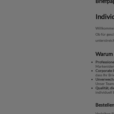
Briefpa
Indivi
Willkommen 
Ob für gesc
unterstreich
Warum I
Professione
Markenident
Corporate I
dass Ihr Br
Unverwechs
Unser Team 
Qualität, d
individuell
Bestellen
Verleihen Si