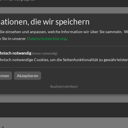
ationen, die wir speichern
Sie einsehen und anpassen, welche Information wir über Sie sammeln.
W
n Sie in unserer
Datenschutzerklärung
.
hnisch notwendig
(immer notwendig)
hnisch notwendige Cookies, um die Seitenfunktionalität zu gewährleiste
ier | DIN A4 | beidseitig
Briefpapier | DIN A4 | einseitig
t
bedruckt
immen
Akzeptieren
Realisiert mit Klaro!
l
zum Artikel