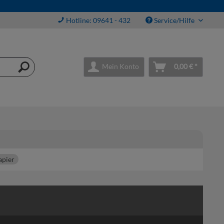
Hotline: 09641 - 432
Service/Hilfe
Mein Konto
0,00 € *
apier