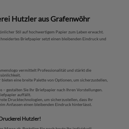
erei Hutzler aus Grafenwöhr
önlicher Stil auf hochwertigem Papier zum Leben erwacht.
hneidertes Briefpapier setzt einen bleibenden Eindruck und
enslogo vermittelt Professionalität und stärkt die
sönlichkeit.
r bieten eine breite Palette von Optionen, um sicherzustellen,
s – gestalten Sie Ihr Briefpapier nach Ihren Vorstellungen.
efpapier auffällt.
te Drucktechnologien, um sicherzustellen, dass Ihr
beim Anfassen einen bleibenden Eindruck hinterlässt.
 Druckerei Hutzler!
er Masse ab. Bestellen Sie noch heute Ihr individuell