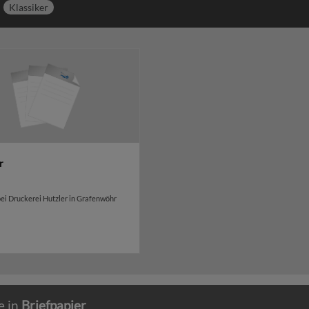
Klassiker
r
bei Druckerei Hutzler in Grafenwöhr
e in
Briefpapier