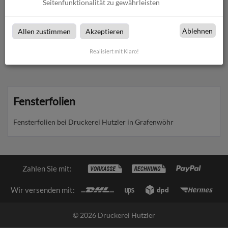
Seitenfunktionalität zu gewährleisten
Milchglasfolie
Ablehnen
Allen zustimmen
Akzeptieren
zum Artikel
Realisiert mit Klaro!
Fensterfolien
Fensterfolien bei Druckerei Hutzler in Grafenwöhr
Zahlen Sie mit:
Wir versenden mit:
© 2026 Druckerei Hutzler