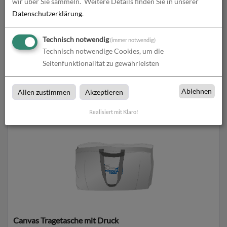
wir über Sie sammeln.
Weitere Details finden Sie in unserer
Datenschutzerklärung
.
Technisch notwendig
(immer notwendig)
Technisch notwendige Cookies, um die
Seitenfunktionalität zu gewährleisten
BOOM - THE ACOUSTIC PICTURE
Ablehnen
Allen zustimmen
Akzeptieren
zum Artikel
Realisiert mit Klaro!
Canvas Tragetasche mit Druck