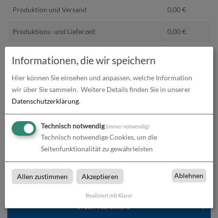
Produktion und Versand
0,00
€
Produktions- und Lieferzeit
0,00
€
Gesamtbetrag (netto)
2,01
€
Informationen, die wir speichern
zzgl. 19% MwSt.
0,38
€
Hier können Sie einsehen und anpassen, welche Information
wir über Sie sammeln.
Weitere Details finden Sie in unserer
Gesamtbetrag (brutto)
2,39
€
Datenschutzerklärung
.
Technisch notwendig
(immer notwendig)
Datenupload
Technisch notwendige Cookies, um die
(min. 0 / max. 10)
Seitenfunktionalität zu gewährleisten
Datei auswählen
Ablehnen
Allen zustimmen
Akzeptieren
Realisiert mit Klaro!
In den
Warenkorb