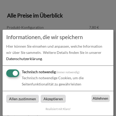
Alle Preise im Überblick
Produkt-Konfiguration
7,80
€
Informationen, die wir speichern
Druckdaten überprüfen
0,00
€
Hier können Sie einsehen und anpassen, welche Information
Produktion und Versand
0,00
€
wir über Sie sammeln.
Weitere Details finden Sie in unserer
Datenschutzerklärung
.
Produktions- und Lieferzeit
0,00
€
Technisch notwendig
(immer notwendig)
Gesamtbetrag (netto)
7,80
€
Technisch notwendige Cookies, um die
Seitenfunktionalität zu gewährleisten
zzgl. 19% MwSt.
1,48
€
Gesamtbetrag (brutto)
9,28
€
Ablehnen
Allen zustimmen
Akzeptieren
Realisiert mit Klaro!