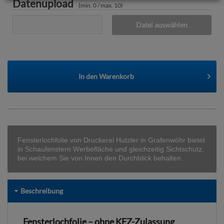
Datenupload
(min. 0 / max. 10)
Datei auswählen
In den
Warenkorb
Fensterlochfolie von Druckerei Hutzler in Grafenwöhr bietet
in Schaufenstern Werbefläche und gleichzeitig Sichtschutz,
bei welchem Sie von Innen den Durchblick behalten.
Beschreibung
Fensterlochfolie – ohne KFZ-Zulassung