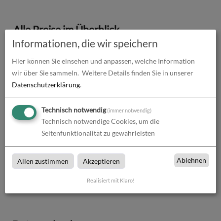
Alle Preise im Überblick
Informationen, die wir speichern
Produkt-Konfiguration
161,00
€
Hier können Sie einsehen und anpassen, welche Information
wir über Sie sammeln.
Weitere Details finden Sie in unserer
Druckdaten überprüfen
0,00
€
Datenschutzerklärung
.
Produktion und Versand
0,00
€
Technisch notwendig
(immer notwendig)
Produktions- und Lieferzeit
0,00
€
Technisch notwendige Cookies, um die
Seitenfunktionalität zu gewährleisten
Gesamtbetrag (netto)
161,00
€
Ablehnen
Allen zustimmen
Akzeptieren
zzgl. 19% MwSt.
30,59
€
Realisiert mit Klaro!
Gesamtbetrag (brutto)
191,59
€