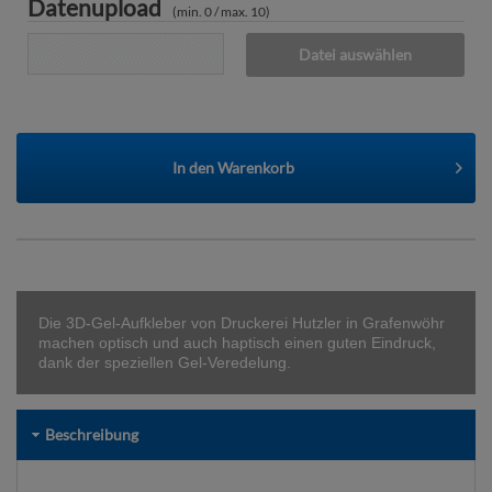
Datenupload
(min. 0 / max. 10)
Datei auswählen
In den
Warenkorb
Die 3D-Gel-Aufkleber von Druckerei Hutzler in Grafenwöhr
machen optisch und auch haptisch einen guten Eindruck,
dank der speziellen Gel-Veredelung.
Beschreibung