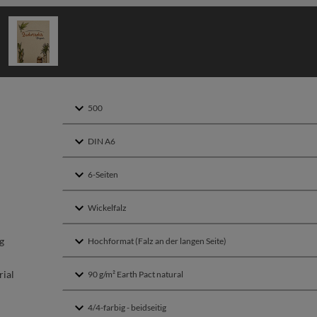
g
ial