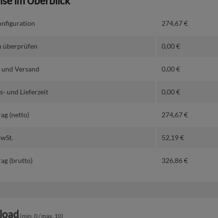
eise im Überblick
nfiguration
274,67
€
 überprüfen
0,00
€
 und Versand
0,00
€
- und Lieferzeit
0,00
€
ag (netto)
274,67
€
MwSt.
52,19
€
ag (brutto)
326,86
€
load
(min. 0 / max. 10)