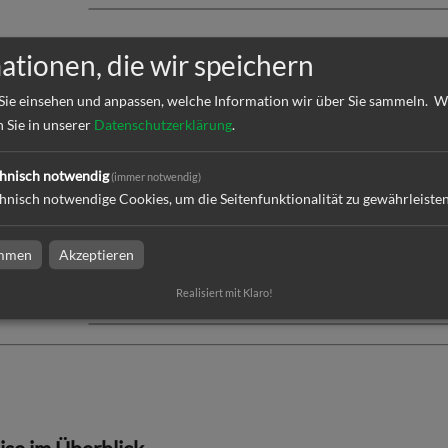
ationen, die wir speichern
daten überprüfen
Sie einsehen und anpassen, welche Information wir über Sie sammeln.
W
k
n Sie in unserer
Datenschutzerklärung
.
hnisch notwendig
(immer notwendig)
ktion und Versand
hnisch notwendige Cookies, um die Seitenfunktionalität zu gewährleiste
immen
Akzeptieren
Realisiert mit Klaro!
dresse