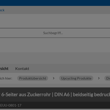
eck
sicht
Kontakt
ich hier:
Produktübersicht
Upcycling Produkte
Dr
r 6-Seiter aus Zuckerrohr | DIN A6 | beidseitig bedruc
:
EUU-0801-17