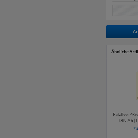
Ar
Ähnliche Arti
Falzflyer 4-S
DIN A6 | b
zu