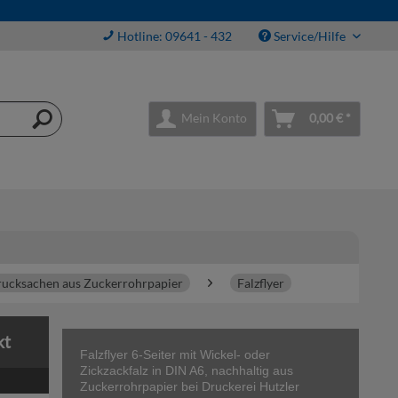
Hotline: 09641 - 432
Service/Hilfe
Mein Konto
0,00 € *
ucksachen aus Zuckerrohrpapier
Falzflyer
kt
Falzflyer 6-Seiter mit Wickel- oder
Zickzackfalz in DIN A6, nachhaltig aus
Zuckerrohrpapier bei Druckerei Hutzler