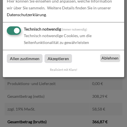
Hier können Sie einsehen und anpassen, welche Information
wir über Sie sammeln.
Weitere Details finden Sie in unserer
Datenschutzerklärung
.
Technisch notwendig
(immer notwendig)
Alle Preise im Überblick
Technisch notwendige Cookies, um die
Seitenfunktionalität zu gewährleisten
Produkt-Konfiguration
308,29
€
Druckdaten überprüfen
0,00
€
Ablehnen
Allen zustimmen
Akzeptieren
Realisiert mit Klaro!
Produktion und Versand
0,00
€
Produktions- und Lieferzeit
0,00
€
Gesamtbetrag (netto)
308,29
€
zzgl. 19% MwSt.
58,58
€
Gesamtbetrag (brutto)
366,87
€