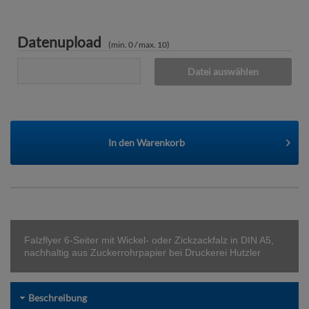
Datenupload
(min. 0 / max. 10)
Datei auswählen
In den
Warenkorb
Falzflyer 6-Seiter mit Wickel- oder Zickzackfalz in DIN A5,
nachhaltig aus Zuckerrohrpapier bei Druckerei Hutzler
Beschreibung