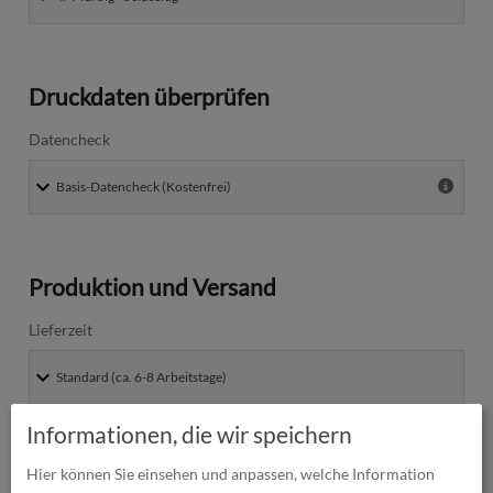
Druckdaten überprüfen
Datencheck
Produktion und Versand
Lieferzeit
Informationen, die wir speichern
Absenderadresse
Hier können Sie einsehen und anpassen, welche Information