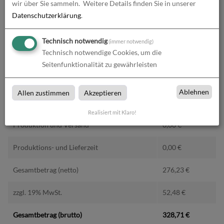
wir über Sie sammeln.
Weitere Details finden Sie in unserer
Datenschutzerklärung
.
Technisch notwendig
(immer notwendig)
Technisch notwendige Cookies, um die
Alle Preise im Überblick
Seitenfunktionalität zu gewährleisten
Produkt-Konfiguration
276,23
€
Ablehnen
Allen zustimmen
Akzeptieren
Druckdaten überprüfen
0,00
€
Realisiert mit Klaro!
Produktion und Versand
0,00
€
Produktions- und Lieferzeit
0,00
€
Gesamtbetrag (netto)
276,23
€
zzgl. 19% MwSt.
52,48
€
Gesamtbetrag (brutto)
328,71
€