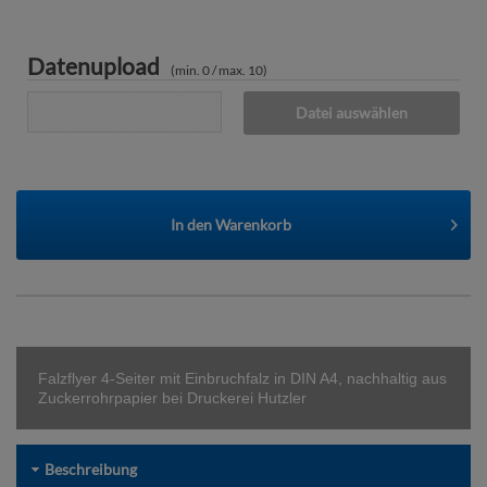
Datenupload
(min. 0 / max. 10)
Datei auswählen
In den
Warenkorb
Falzflyer 4-Seiter mit Einbruchfalz in DIN A4, nachhaltig aus
Zuckerrohrpapier bei Druckerei Hutzler
Beschreibung