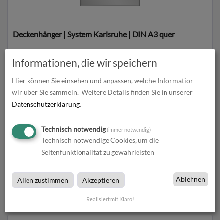
Deckenhänger | System Karlsruhe | DIN A3 quer
zum Artikel
Informationen, die wir speichern
Hier können Sie einsehen und anpassen, welche Information
wir über Sie sammeln.
Weitere Details finden Sie in unserer
Datenschutzerklärung
.
Technisch notwendig
(immer notwendig)
Technisch notwendige Cookies, um die
Seitenfunktionalität zu gewährleisten
Deckenhänger | System Karlsruhe | DIN A4 quer
Ablehnen
Allen zustimmen
Akzeptieren
zum Artikel
Realisiert mit Klaro!