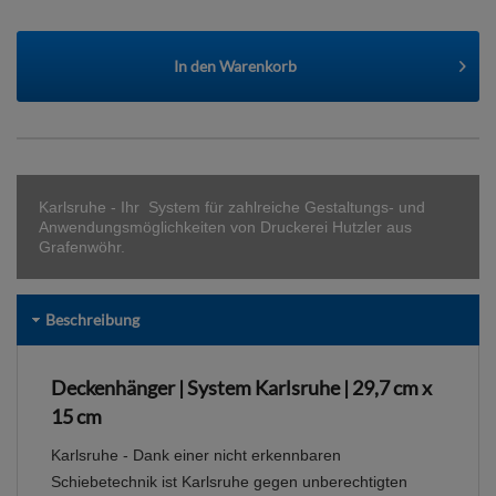
In den
Warenkorb
Karlsruhe - Ihr System für zahlreiche Gestaltungs- und
Anwendungsmöglichkeiten von Druckerei Hutzler aus
Grafenwöhr.
Beschreibung
Deckenhänger | System Karlsruhe | 29,7 cm x
15 cm
Karlsruhe - Dank einer nicht erkennbaren
Schiebetechnik ist Karlsruhe gegen unberechtigten