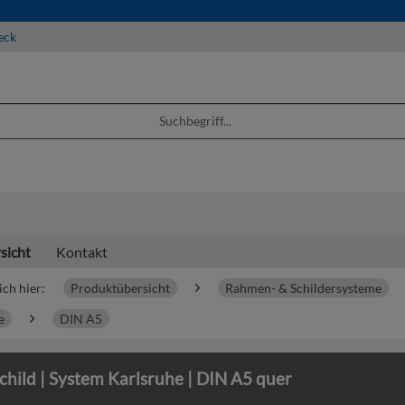
eck
sicht
Kontakt
ich hier:
Produktübersicht
Rahmen- & Schildersysteme
e
DIN A5
hild | System Karlsruhe | DIN A5 quer