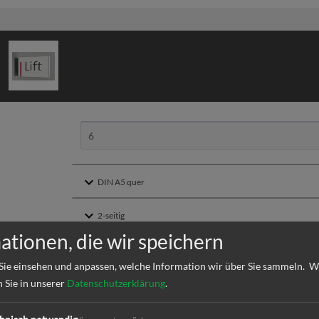
ationen, die wir speichern
Sie einsehen und anpassen, welche Information wir über Sie sammeln.
W
zertifizierung
n Sie in unserer
Datenschutzerklärung
.
silber eloxiert (E6 EV1)