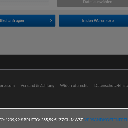
Datei auswählen
tikel anfragen
In den
Warenkorb
pressum
Versand & Zahlung
Widerrufsrecht
Datenschutz-Einst
O: *239,99 €
BRUTTO: 285,59 €
*ZZGL. MWST.
VERSANDKOSTENFREI