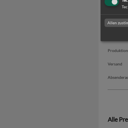
Tec
Tec
Lieferumfa
Allen zust
Produ
Produktion
Versand
Absendera
Alle Pr