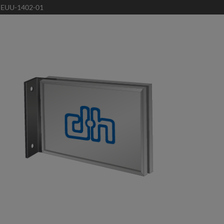
:
EUU-1402-01