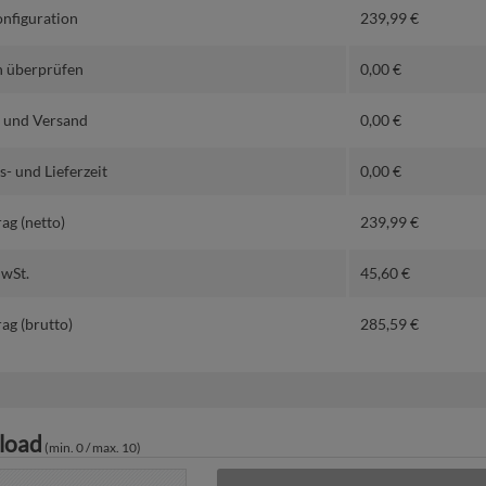
nfiguration
239,99
€
 überprüfen
0,00
€
 und Versand
0,00
€
- und Lieferzeit
0,00
€
ag (netto)
239,99
€
MwSt.
45,60
€
ag (brutto)
285,59
€
load
(min. 0 / max. 10)