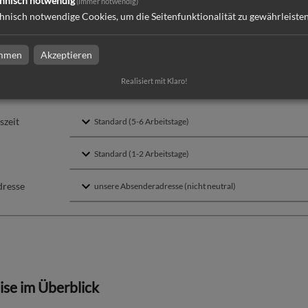
hnisch notwendig
(immer notwendig)
hnisch notwendige Cookies, um die Seitenfunktionalität zu gewährleiste
ng
immen
Akzeptieren
ktion und Versand
Realisiert mit Klaro!
szeit
dresse
eise im Überblick