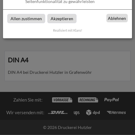
Seitenfunktionalität zu gewährleisten
Fahnenschild | System Karlsruhe | DIN A4 quer
Ablehnen
Allen zustimmen
Akzeptieren
zum Artikel
Realisiert mit Klaro!
DIN A4
DIN A4 bei Druckerei Hutzler in Grafenwöhr
Zahlen Sie mit:
Wir versenden mit:
© 2026 Druckerei Hutzler