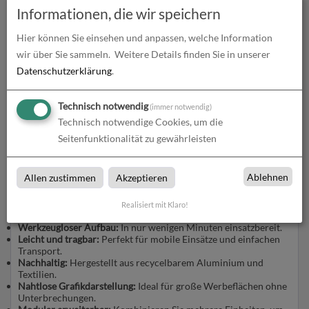
Informationen, die wir speichern
FASTFRAME™ – Die innovative Lösung für
modulare Displays und
Hier können Sie einsehen und anpassen, welche Information
wir über Sie sammeln.
Weitere Details finden Sie in unserer
Präsentationssysteme
Datenschutzerklärung
.
Verwandeln Sie Ihre Präsentationen mit
FASTFRAME™
, dem
revolutionären, modularen Display-System, das in
Technisch notwendig
(immer notwendig)
Sekundenschnelle aufgebaut ist. Ob als
Aufsteller
,
Messwand
Technisch notwendige Cookies, um die
oder vollständiger
Messestand
– FASTFRAME™ passt sich
Seitenfunktionalität zu gewährleisten
flexibel Ihren Anforderungen an und bietet dabei nahtlose,
großformatige Grafiken für einen professionellen Auftritt.
Ablehnen
Allen zustimmen
Akzeptieren
Vorteile von FASTFRAME™
Realisiert mit Klaro!
Werkzeugloser Aufbau:
In nur wenigen Minuten einsatzbereit.
Leicht und tragbar:
Perfekt für mobile Einsätze und einfachen
Transport.
Nachhaltig:
Hergestellt aus recycelbarem Aluminium und
Textilien.
Nahtlose Grafikdarstellung:
Ideal für große Werbeflächen ohne
Unterbrechungen.