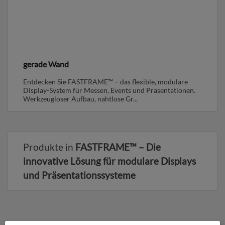
gerade Wand
Entdecken Sie FASTFRAME™ – das flexible, modulare
Display-System für Messen, Events und Präsentationen.
Werkzeugloser Aufbau, nahtlose Gr...
Produkte in
FASTFRAME™ – Die
innovative Lösung für modulare Displays
und Präsentationssysteme