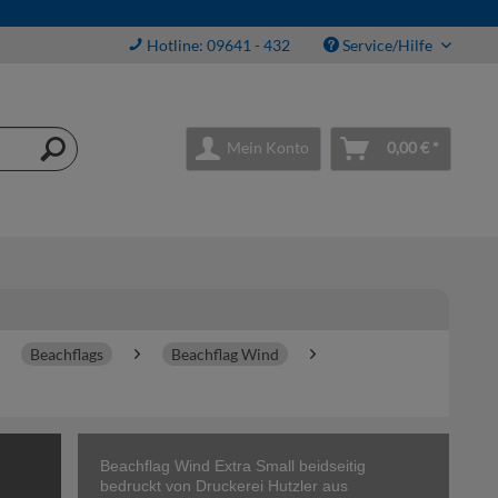
Hotline: 09641 - 432
Service/Hilfe
Mein Konto
0,00 € *
Beachflags
Beachflag Wind
Beachflag Wind Extra Small beidseitig
bedruckt von Druckerei Hutzler aus