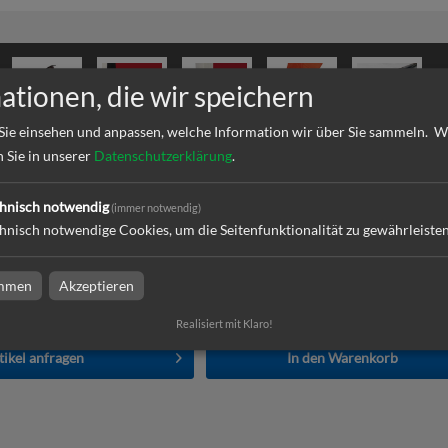
ationen, die wir speichern
Sie einsehen und anpassen, welche Information wir über Sie sammeln.
W
n Sie in unserer
Datenschutzerklärung
.
d
d or not configured properly
hnisch notwendig
(immer notwendig)
hnisch notwendige Cookies, um die Seitenfunktionalität zu gewährleiste
load
(min. 0 / max. 10)
immen
Akzeptieren
Datei auswählen
Realisiert mit Klaro!
tikel anfragen
In den
Warenkorb