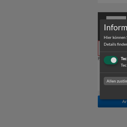
Inform
Hier können 
Details finde
Data not vali
Product not foun
Tec
Tec
Datenup
Allen zust
Ar