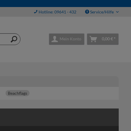
Hotline: 09641 - 432
Service/Hilfe
Mein Konto
0,00 € *
Beachflags