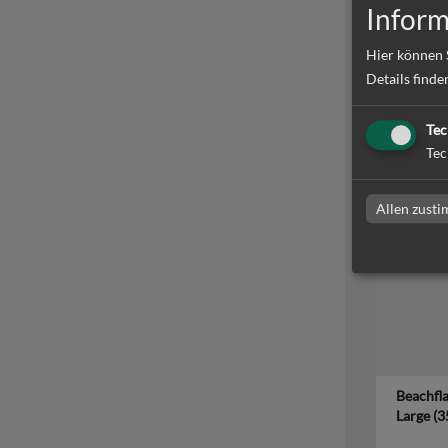
Inform
Hier können 
Details finde
Beachfl
Extra La
Tec
bedruck
Tec
zum Artike
Allen zust
Beachfl
Large (3