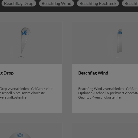
Beachflag Drop
Beachflag Wind
Beachflag Rechteck
Beachf
ag Drop
Beachflag Wind
 Drop ✓verschiedene Größen ✓viele
Beachflag Wind ✓verschiedene Größen
✓schnell & preiswert ✓höchste
Optionen ✓schnell & preiswert ✓höchst
✓versandkostenfrei
Qualität ✓versandkostenfrei