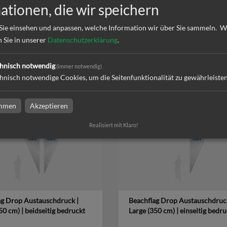
ationen, die wir speichern
Sie einsehen und anpassen, welche Information wir über Sie sammeln.
W
n Sie in unserer
Datenschutzerklärung
.
ag Drop Austauschdruck |
Beachflag Drop Austauschdruck
rge (460 cm) | einseitig
Extra Small (189 cm) | beidseiti
hnisch notwendig
t
bedruckt
(immer notwendig)
hnisch notwendige Cookies, um die Seitenfunktionalität zu gewährleiste
l
zum Artikel
immen
Akzeptieren
Realisiert mit Klaro!
ag Drop Austauschdruck |
Beachflag Drop Austauschdruck
50 cm) | beidseitig bedruckt
Large (350 cm) | einseitig bedru