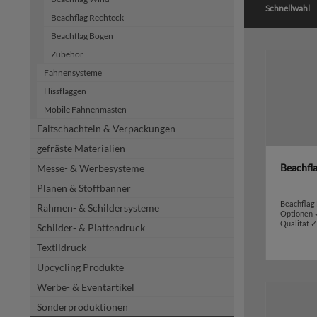
Schnellwahl
Beachflag Rechteck
Beachflag Bogen
Zubehör
Fahnensysteme
Hissflaggen
Mobile Fahnenmasten
Faltschachteln & Verpackungen
gefräste Materialien
Beachfl
Messe- & Werbesysteme
Planen & Stoffbanner
Beachflag
Rahmen- & Schildersysteme
Optionen 
Qualität 
Schilder- & Plattendruck
Textildruck
Upcycling Produkte
Werbe- & Eventartikel
Sonderproduktionen