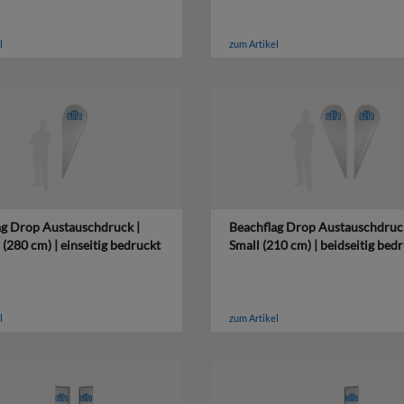
l
zum Artikel
ag Drop Austauschdruck |
Beachflag Drop Austauschdruck
280 cm) | einseitig bedruckt
Small (210 cm) | beidseitig bed
l
zum Artikel