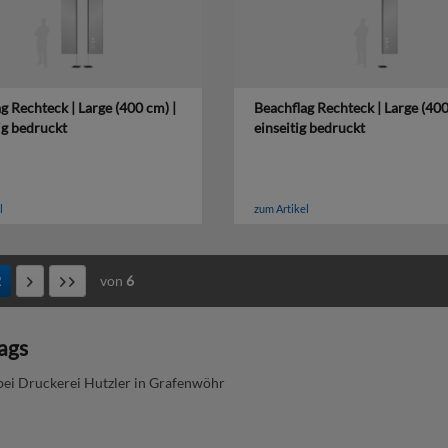
g Rechteck | Large (400 cm) |
Beachflag Rechteck | Large (400
ig bedruckt
einseitig bedruckt
l
zum Artikel
2
von
6
ags
bei Druckerei Hutzler in Grafenwöhr