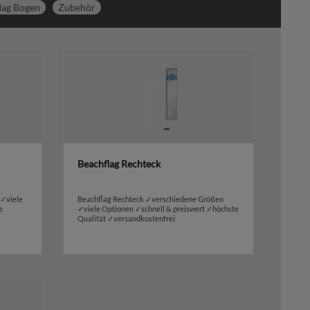
lag Bogen
Zubehör
Beachflag Rechteck
 ✓viele
Beachflag Rechteck ✓verschiedene Größen
e
✓viele Optionen ✓schnell & preiswert ✓höchste
Qualität ✓versandkostenfrei