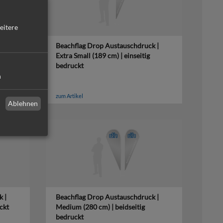
eitere
 |
Beachflag Drop Austauschdruck |
g
Extra Small (189 cm) | einseitig
bedruckt
n
zum Artikel
Ablehnen
 |
Beachflag Drop Austauschdruck |
ckt
Medium (280 cm) | beidseitig
bedruckt