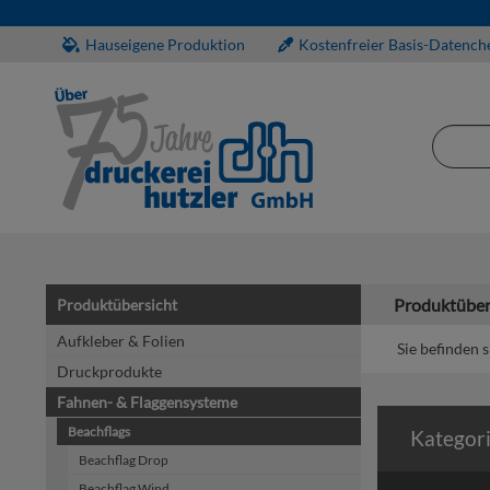
Hauseigene Produktion
Kostenfreier Basis-Datench
Produktüber
Produktübersicht
Aufkleber & Folien
Sie befinden s
Druckprodukte
Fahnen- & Flaggensysteme
Beachflags
Kategor
Beachflag Drop
Beachflag Wind