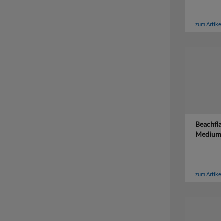
zum Artike
Beachfl
Medium (
zum Artike