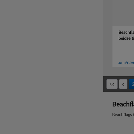
Beachfla
beidseit
zum Artike
Beachfl
Beachflags 