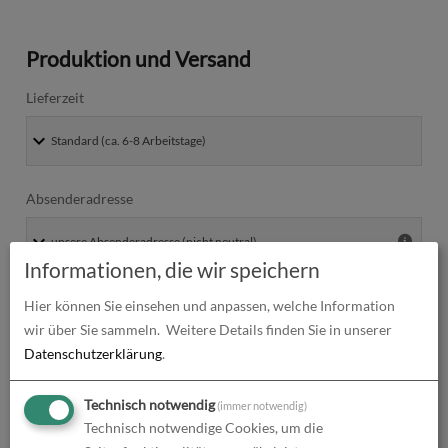
Produktion und Versand
Lieferzeit
Absenderadresse
Informationen, die wir speichern
Hier können Sie einsehen und anpassen, welche Information
wir über Sie sammeln.
Weitere Details finden Sie in unserer
Datenschutzerklärung
.
Alle Preise im Überblick
Technisch notwendig
Produkt-Konfiguration
102,09
€
(immer notwendig)
Technisch notwendige Cookies, um die