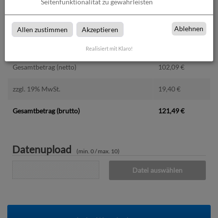
Druckdaten überprüfen
0,00
€
Seitenfunktionalität zu gewährleisten
Produktion und Versand
0,00
€
Ablehnen
Allen zustimmen
Akzeptieren
Produktions- und Lieferzeit
0,00
€
Realisiert mit Klaro!
Gesamtbetrag (netto)
102,09
€
zzgl. 19% MwSt.
19,40
€
Gesamtbetrag (brutto)
121,49
€
Datenupload
(min. 0 / max. 10)
Datei auswählen