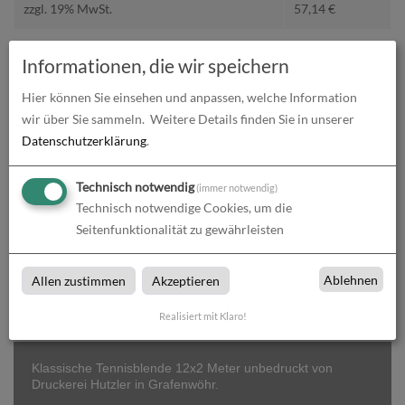
zzgl. 19% MwSt.
57,14
€
Gesamtbetrag (brutto)
357,90
€
Informationen, die wir speichern
Hier können Sie einsehen und anpassen, welche Information
Datenupload
wir über Sie sammeln.
Weitere Details finden Sie in unserer
(min. 0 / max. 10)
Datenschutzerklärung
.
Datei auswählen
Technisch notwendig
(immer notwendig)
Technisch notwendige Cookies, um die
Seitenfunktionalität zu gewährleisten
In den
Warenkorb
Ablehnen
Allen zustimmen
Akzeptieren
Realisiert mit Klaro!
Klassische Tennisblende 12x2 Meter unbedruckt von
Druckerei Hutzler in Grafenwöhr.