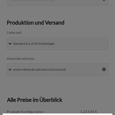
Produktion und Versand
Lieferzeit
Absenderadresse
Alle Preise im Überblick
Produkt-Konfiguration
1.213,41
€