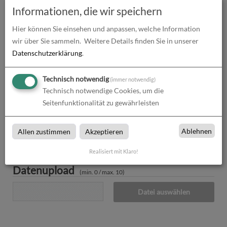
Informationen, die wir speichern
Druckdaten überprüfen
0,00
€
Hier können Sie einsehen und anpassen, welche Information
Produktion und Versand
0,00
€
wir über Sie sammeln.
Weitere Details finden Sie in unserer
Datenschutzerklärung
.
Produktions- und Lieferzeit
0,00
€
Technisch notwendig
(immer notwendig)
Gesamtbetrag (netto)
1.213,41
€
Technisch notwendige Cookies, um die
Seitenfunktionalität zu gewährleisten
zzgl. 19% MwSt.
230,55
€
Gesamtbetrag (brutto)
1.443,96
€
Ablehnen
Allen zustimmen
Akzeptieren
Realisiert mit Klaro!
Datenupload
(min. 0 / max. 10)
Datei auswählen