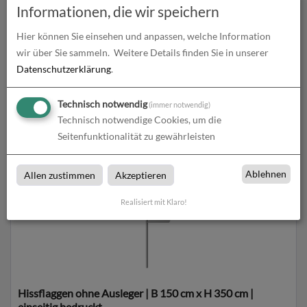
Informationen, die wir speichern
Hier können Sie einsehen und anpassen, welche Information
wir über Sie sammeln.
Weitere Details finden Sie in unserer
Datenschutzerklärung
.
Hissflaggen ohne Ausleger | B 150 cm x H 300 cm |
Technisch notwendig
(immer notwendig)
einseitig bedruckt
Technisch notwendige Cookies, um die
zum Artikel
Seitenfunktionalität zu gewährleisten
Ablehnen
Allen zustimmen
Akzeptieren
Realisiert mit Klaro!
Hissflaggen ohne Ausleger | B 150 cm x H 350 cm |
einseitig bedruckt