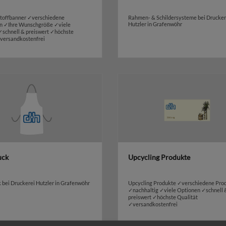
Stoffbanner ✓verschiedene
Rahmen- & Schildersysteme bei Drucker
Hutzler in Grafenwöhr
en ✓Ihre Wunschgröße ✓viele
✓schnell & preiswert ✓höchste
✓versandkostenfrei
uck
Upcycling Produkte
k bei Druckerei Hutzler in Grafenwöhr
Upcycling Produkte ✓verschiedene Pro
✓nachhaltig ✓viele Optionen ✓schnell 
preiswert ✓höchste Qualität
✓versandkostenfrei