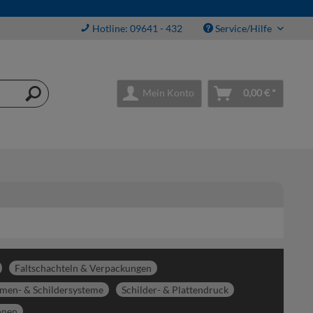
Hotline: 09641 - 432
Service/Hilfe
Mein Konto
0,00 € *
Faltschachteln & Verpackungen
men- & Schildersysteme
Schilder- & Plattendruck
onen