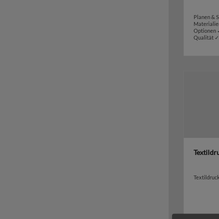
Planen & 
Materiali
Optionen 
Qualität 
Textildr
Textildruc