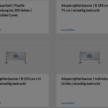
sarbeit | Plastik-
Absperrgitterbanner | B 183 c
ndung bis 200 Seiten |
75 cm | einseitig bedruckt
cktes Cover
l
zum Artikel
itterbanner | B 233 cm x H
Absperrgitterbanner | individue
einseitig bedruckt
Größe | einseitig bedruckt
l
zum Artikel