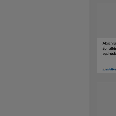
Abschlus
Spiralbi
bedruck
zum Artike