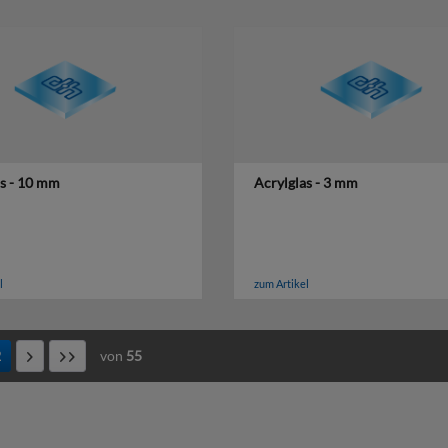
as - 10 mm
Acrylglas - 3 mm
l
zum Artikel
2
von
55