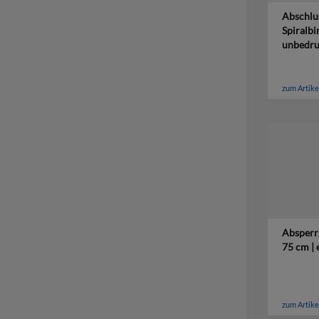
Abschlus
Spiralbi
unbedru
zum Artike
Absperrg
75 cm | 
zum Artike