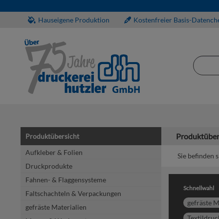
Hauseigene Produktion
Kostenfreier Basis-Datench
Produktüber
Produktübersicht
Aufkleber & Folien
Sie befinden s
Druckprodukte
Fahnen- & Flaggensysteme
Schnellwahl
Faltschachteln & Verpackungen
gefräste M
gefräste Materialien
Textildruc