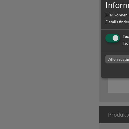
Inform
Hier können 
Details finde
Tec
Tec
Sonderp
Allen zust
Sonderprod
Grafenwö
Produkte