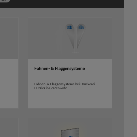
Fahnen- & Flaggensysteme
Fahnen- & Flaggensysteme bei Druckerei
Hutzler in Grafenwöhr