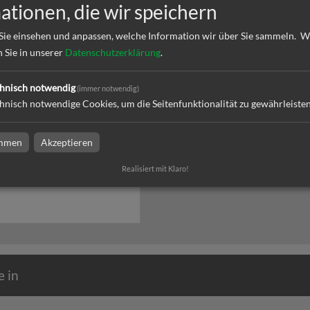
ationen, die wir speichern
Sie einsehen und anpassen, welche Information wir über Sie sammeln.
W
n Sie in unserer
Datenschutzerklärung
.
hnisch notwendig
(immer notwendig)
hnisch notwendige Cookies, um die Seitenfunktionalität zu gewährleiste
roduktionen
immen
Akzeptieren
uktionen bei Druckerei Hutzler in
Realisiert mit Klaro!
hr
 in