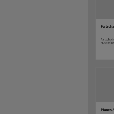
Faltsch
Faltschach
Hutzler in
Planen 