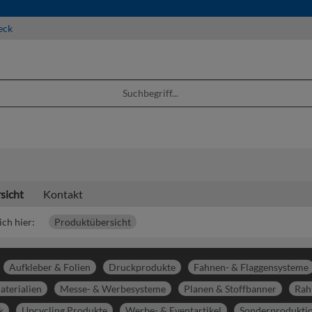
eck
sicht
Kontakt
ich hier:
Produktübersicht
Aufkleber & Folien
Druckprodukte
Fahnen- & Flaggensysteme
aterialien
Messe- & Werbesysteme
Planen & Stoffbanner
Rah
k
Upcycling Produkte
Werbe- & Eventartikel
Sonderprodukti