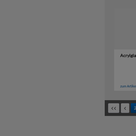
Acrylgl
zum Artike