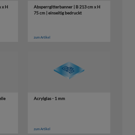
m x H
Absperrgitterbanner | B 213 cm x H
75 cm | einseitig bedruckt
zum Artikel
lle
Acrylglas - 1 mm
zum Artikel