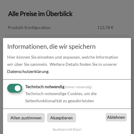
Alle Preise im Überblick
Produkt-Konfiguration
112,78
€
Druckdaten überprüfen
0,00
€
Informationen, die wir speichern
Produktion und Versand
0,00
€
Hier können Sie einsehen und anpassen, welche Information
wir über Sie sammeln.
Weitere Details finden Sie in unserer
Produktions- und Lieferzeit
0,00
€
Datenschutzerklärung
.
Gesamtbetrag (netto)
112,78
€
Technisch notwendig
(immer notwendig)
Technisch notwendige Cookies, um die
zzgl. 19% MwSt.
21,43
€
Seitenfunktionalität zu gewährleisten
Gesamtbetrag (brutto)
134,21
€
Ablehnen
Allen zustimmen
Akzeptieren
Realisiert mit Klaro!
Datenupload
(min. 0 / max. 10)