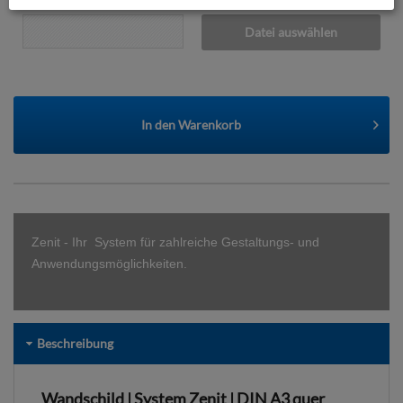
Datei auswählen
In den
Warenkorb
Zenit - Ihr
System für zahlreiche Gestaltungs- und
Anwendungsmöglichkeiten.
Beschreibung
Wandschild | System Zenit | DIN A3 quer