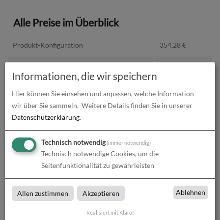
Alle Preise im Überblick
Produkt-Konfiguration
354,28
€
Druckdaten überprüfen
0,00
€
Informationen, die wir speichern
Produktion und Versand
0,00
€
Hier können Sie einsehen und anpassen, welche Information
wir über Sie sammeln.
Weitere Details finden Sie in unserer
Produktions- und Lieferzeit
0,00
€
Datenschutzerklärung
.
Gesamtbetrag (netto)
354,28
€
Technisch notwendig
(immer notwendig)
Technisch notwendige Cookies, um die
zzgl. 19% MwSt.
67,31
€
Seitenfunktionalität zu gewährleisten
Gesamtbetrag (brutto)
421,59
€
Ablehnen
Allen zustimmen
Akzeptieren
Realisiert mit Klaro!
Datenupload
(min. 0 / max. 10)