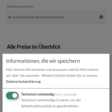
Absenderadresse
Alle Preise im Überblick
Produkt-Konfiguration
132,33
€
Informationen, die wir speichern
Druckdaten überprüfen
0,00
€
Hier können Sie einsehen und anpassen, welche Information
wir über Sie sammeln.
Weitere Details finden Sie in unserer
Produktion und Versand
0,00
€
Datenschutzerklärung
.
Produktions- und Lieferzeit
0,00
€
Technisch notwendig
(immer notwendig)
Technisch notwendige Cookies, um die
Gesamtbetrag (netto)
132,33
€
Seitenfunktionalität zu gewährleisten