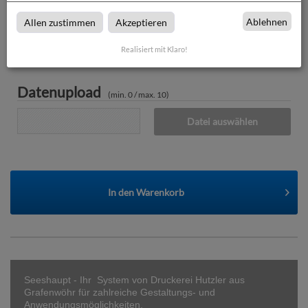
zzgl. 19% MwSt.
25,14
€
Ablehnen
Allen zustimmen
Akzeptieren
Gesamtbetrag (brutto)
157,47
€
Realisiert mit Klaro!
Datenupload
(min. 0 / max. 10)
Datei auswählen
In den
Warenkorb
Seeshaupt - Ihr System von Druckerei Hutzler aus
Grafenwöhr für zahlreiche Gestaltungs- und
Anwendungsmöglichkeiten.