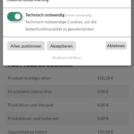
Technisch notwendig
(immer notwendig)
Absenderadresse
Technisch notwendige Cookies, um die
Seitenfunktionalität zu gewährleisten
Ablehnen
Allen zustimmen
Akzeptieren
Realisiert mit Klaro!
Alle Preise im Überblick
Produkt-Konfiguration
190,28
€
Druckdaten überprüfen
0,00
€
Produktion und Versand
0,00
€
Produktions- und Lieferzeit
0,00
€
Gesamtbetrag (netto)
190,28
€