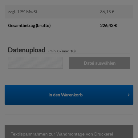
zzgl. 19% MwSt.
36,15
€
Gesamtbetrag (brutto)
226,43
€
Datenupload
(min. 0 / max. 10)
Datei auswählen
In den
Warenkorb
Textilspannrahmen zur Wandmontage von Druckerei