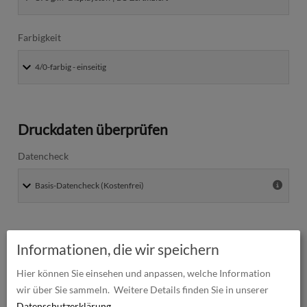
Farbigkeit
Druckdaten überprüfen
Datencheck
Produktion und Versand
Informationen, die wir speichern
Hier können Sie einsehen und anpassen, welche Information
Lieferzeit
wir über Sie sammeln.
Weitere Details finden Sie in unserer
Datenschutzerklärung
.