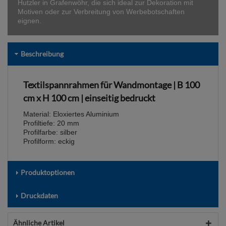
Hutzler in Grafenwöhr, die sich ideal zur Dekoration mit
Motiven oder zur Verbreitung von Werbebotschaften
eignen.
Beschreibung
Textilspannrahmen für Wandmontage | B 100
cm x H 100 cm | einseitig bedruckt
Material: Eloxiertes Aluminium
Profiltiefe: 20 mm
Profilfarbe: silber
Profilform: eckig
Produktoptionen
Druckdaten
Ähnliche Artikel