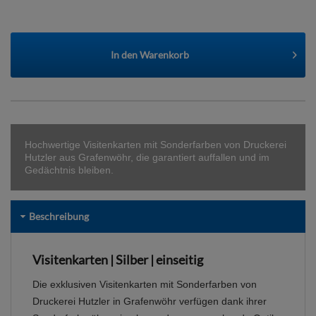
In den
Warenkorb
Hochwertige Visitenkarten mit Sonderfarben von Druckerei
Hutzler aus Grafenwöhr, die garantiert auffallen und im
Gedächtnis bleiben.
Beschreibung
Visitenkarten | Silber | einseitig
Die exklusiven Visitenkarten mit Sonderfarben von
Druckerei Hutzler in Grafenwöhr verfügen dank ihrer