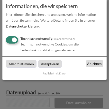
Informationen, die wir speichern
Produkt-Konfiguration
84,02
€
Hier können Sie einsehen und anpassen, welche Information
Druckdaten überprüfen
0,00
€
wir über Sie sammeln.
Weitere Details finden Sie in unserer
Datenschutzerklärung
.
Produktion und Versand
0,00
€
Technisch notwendig
(immer notwendig)
Produktions- und Lieferzeit
0,00
€
Technisch notwendige Cookies, um die
Seitenfunktionalität zu gewährleisten
Gesamtbetrag (netto)
84,02
€
zzgl. 19% MwSt.
15,96
€
Ablehnen
Allen zustimmen
Akzeptieren
Gesamtbetrag (brutto)
99,99
€
Realisiert mit Klaro!
Datenupload
(min. 0 / max. 10)
Datei auswählen