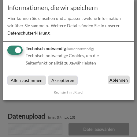
Informationen, die wir speichern
Produkt-Konfiguration
121,32
€
Hier können Sie einsehen und anpassen, welche Information
Druckdaten überprüfen
0,00
€
wir über Sie sammeln.
Weitere Details finden Sie in unserer
Datenschutzerklärung
.
Produktion und Versand
0,00
€
Technisch notwendig
(immer notwendig)
Produktions- und Lieferzeit
0,00
€
Technisch notwendige Cookies, um die
Seitenfunktionalität zu gewährleisten
Gesamtbetrag (netto)
121,32
€
zzgl. 19% MwSt.
23,05
€
Ablehnen
Allen zustimmen
Akzeptieren
Gesamtbetrag (brutto)
144,37
€
Realisiert mit Klaro!
Datenupload
(min. 0 / max. 10)
Datei auswählen