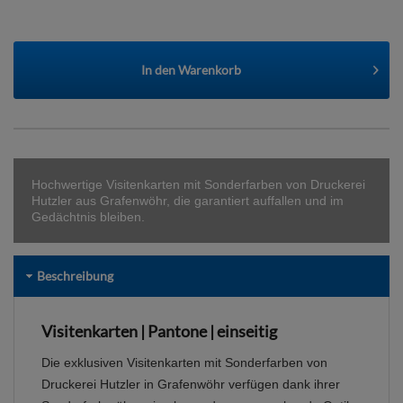
In den
Warenkorb
Hochwertige Visitenkarten mit Sonderfarben von Druckerei
Hutzler aus Grafenwöhr, die garantiert auffallen und im
Gedächtnis bleiben.
Beschreibung
Visitenkarten | Pantone | einseitig
Die exklusiven Visitenkarten mit Sonderfarben von
Druckerei Hutzler in Grafenwöhr verfügen dank ihrer