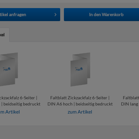
tikel anfragen
In den
Warenkorb
kel
ckzackfalz 6-Seiter |
Faltblatt Zickzackfalz 6-Seiter |
Faltblatt
| beidseitig bedruckt
DIN A6 hoch | beidseitig bedruckt
DIN lang 
be
m Artikel
zum Artikel