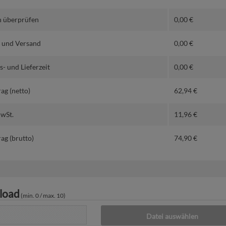
 überprüfen
0,00
€
 und Versand
0,00
€
- und Lieferzeit
0,00
€
ag (netto)
62,94
€
MwSt.
11,96
€
ag (brutto)
74,90
€
load
(min. 0 / max. 10)
Datei auswählen