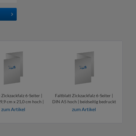
 Zickzackfalz 6-Seiter |
Faltblatt Zickzackfalz 6-Seiter |
9,9 cm x 21,0 cm hoch |
DIN A5 hoch | beidseitig bedruckt
idseitig bedruckt
zum Artikel
zum Artikel