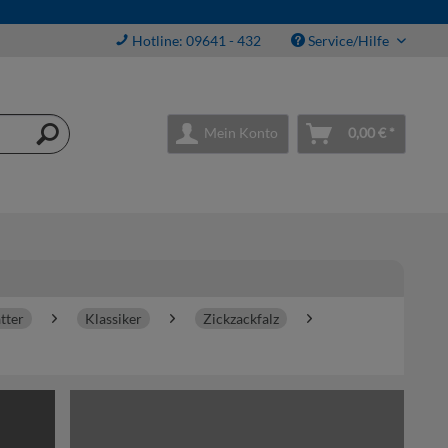
Hotline: 09641 - 432
Service/Hilfe
Mein Konto
0,00 € *
tter
Klassiker
Zickzackfalz