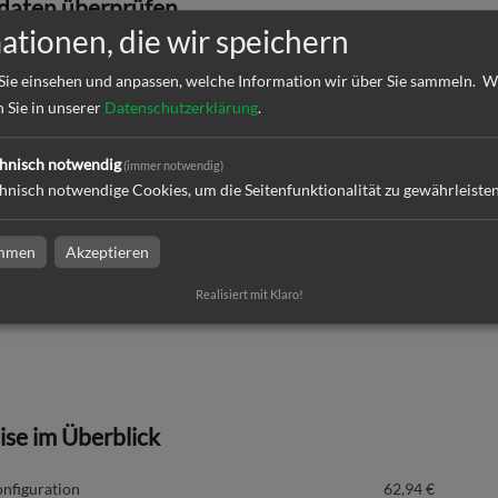
daten überprüfen
ationen, die wir speichern
k
Sie einsehen und anpassen, welche Information wir über Sie sammeln.
W
n Sie in unserer
Datenschutzerklärung
.
ktion und Versand
hnisch notwendig
(immer notwendig)
hnisch notwendige Cookies, um die Seitenfunktionalität zu gewährleiste
immen
Akzeptieren
dresse
Realisiert mit Klaro!
eise im Überblick
nfiguration
62,94
€