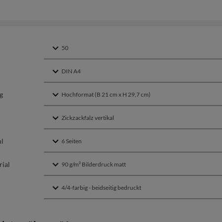
g
hl
ial