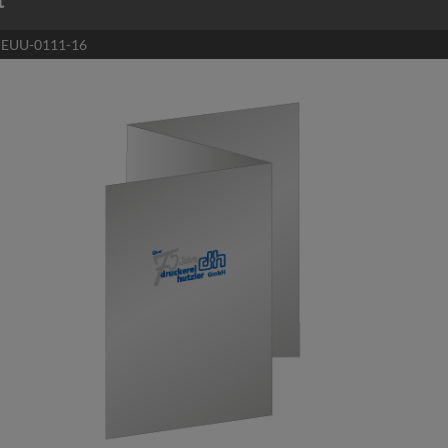
t
:
EUU-0111-16