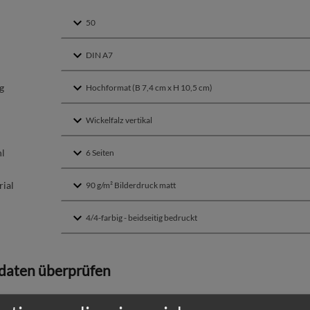
g
hl
ial
daten überprüfen