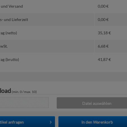
 und Versand
0,00
€
- und Lieferzeit
0,00
€
ag (netto)
35,18
€
MwSt.
6,68
€
ag (brutto)
41,87
€
load
(min. 0 / max. 10)
Datei auswählen
tikel anfragen
In den
Warenkorb