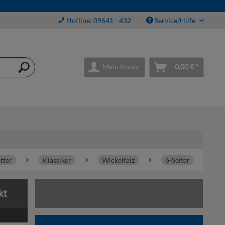
Hotline: 09641 - 432
Service/Hilfe
Mein Konto
0,00 € *
tter
Klassiker
Wickelfalz
6-Seiter
kt