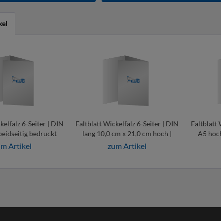
kel
kelfalz 6-Seiter | DIN
Faltblatt Wickelfalz 6-Seiter | DIN
Faltblatt 
beidseitig bedruckt
lang 10,0 cm x 21,0 cm hoch |
A5 hoch
beidseitig bedruckt
m Artikel
zum Artikel