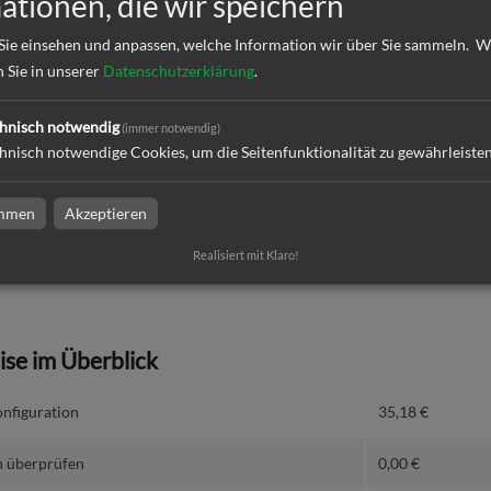
ationen, die wir speichern
k
Sie einsehen und anpassen, welche Information wir über Sie sammeln.
W
n Sie in unserer
Datenschutzerklärung
.
ktion und Versand
hnisch notwendig
(immer notwendig)
hnisch notwendige Cookies, um die Seitenfunktionalität zu gewährleiste
dresse
immen
Akzeptieren
Realisiert mit Klaro!
eise im Überblick
nfiguration
35,18
€
 überprüfen
0,00
€