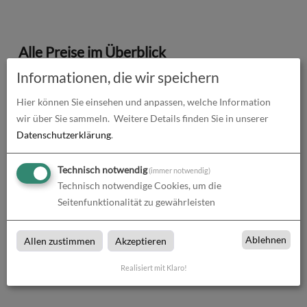
Alle Preise im Überblick
Informationen, die wir speichern
Produkt-Konfiguration
40,24
€
Hier können Sie einsehen und anpassen, welche Information
Druckdaten überprüfen
0,00
€
wir über Sie sammeln.
Weitere Details finden Sie in unserer
Datenschutzerklärung
.
Produktion und Versand
0,00
€
Technisch notwendig
(immer notwendig)
Produktions- und Lieferzeit
0,00
€
Technisch notwendige Cookies, um die
Seitenfunktionalität zu gewährleisten
Gesamtbetrag (netto)
40,24
€
zzgl. 19% MwSt.
7,65
€
Ablehnen
Allen zustimmen
Akzeptieren
Gesamtbetrag (brutto)
47,88
€
Realisiert mit Klaro!