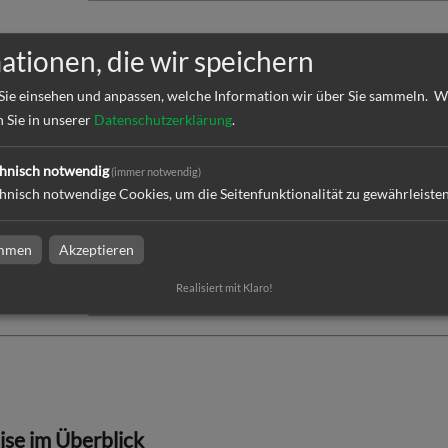
daten überprüfen
ationen, die wir speichern
Sie einsehen und anpassen, welche Information wir über Sie sammeln.
W
k
n Sie in unserer
Datenschutzerklärung
.
hnisch notwendig
(immer notwendig)
ktion und Versand
hnisch notwendige Cookies, um die Seitenfunktionalität zu gewährleiste
immen
Akzeptieren
Realisiert mit Klaro!
dresse
eise im Überblick