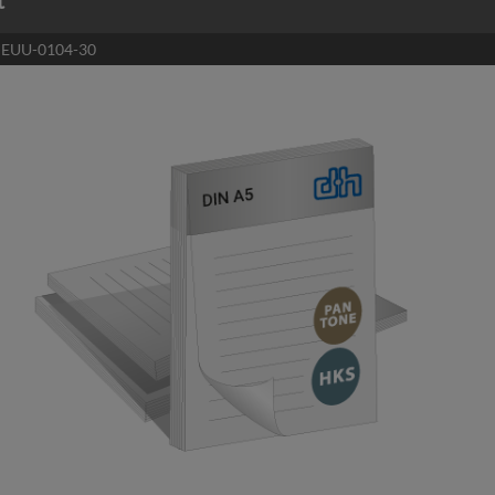
t
:
EUU-0104-30