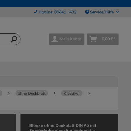
Hotline: 09641 - 432
Service/Hilfe
Mein Konto
0,00 € *
ohne Deckblatt
Klassiker
Blöcke ohne Deckblatt DIN A5 mit
Sonderfarbe einseitig bedruckt
in