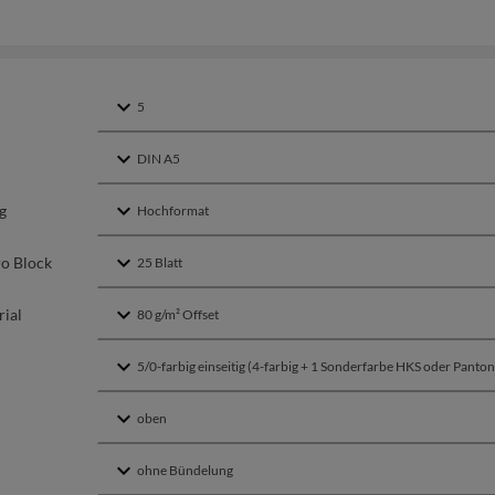
g
ro Block
ial